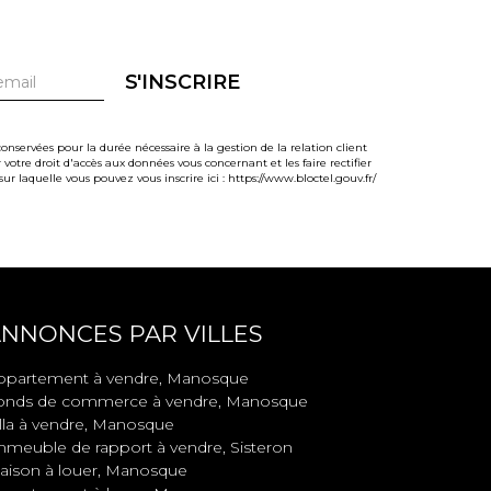
S'INSCRIRE
onservées pour la durée nécessaire à la gestion de la relation client
votre droit d'accès aux données vous concernant et les faire rectifier
 laquelle vous pouvez vous inscrire ici :
https://www.bloctel.gouv.fr/
NNONCES PAR VILLES
ppartement à vendre, Manosque
onds de commerce à vendre, Manosque
illa à vendre, Manosque
mmeuble de rapport à vendre, Sisteron
aison à louer, Manosque