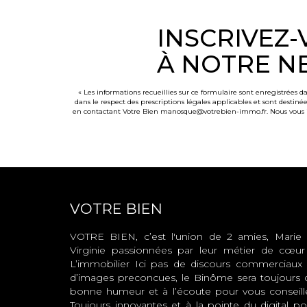
INSCRIVEZ
À NOTRE N
« Les informations recueillies sur ce formulaire sont enregistrées d
dans le respect des prescriptions légales applicables et sont destiné
en contactant Votre Bien manosque@votrebien-immo.fr. Nous vous info
VOTRE BIEN
VOTRE BIEN, c’est l'union de 2 amies, Marie 
Virginie passionnées par leur métier de cœur
L’immobilier Ici pas de discours commerciaux 
d’images preconcues, le Binôme sera toujours 
bonne humeur et à l’écoute pour vous conseille
Toujours innovantes et à la pointe du digital po