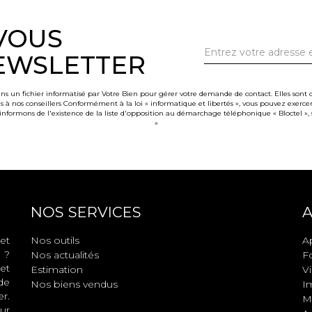
-VOUS
EWSLETTER
ans un fichier informatisé par Votre Bien pour gérer votre demande de contact. Elles sont c
es à nos conseillers Conformément à la loi « informatique et libertés », vous pouvez exercer 
rmons de l'existence de la liste d'opposition au démarchage téléphonique « Bloctel », sur
»
NOS SERVICES
A
et
Nos outils
A
 ?
Nos actualités
F
et
Estimation
V
de
Nos biens vendus
I
r.
M
ur